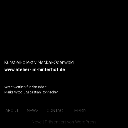
Künstlerkollektiv Neckar-Odenwald
www.atelier-im-hinterhof.de
Verantwortlich für den Inhalt:
Maike Vytopil
,
Sebastian Rohnacher
ABOUT
NEWS
CONTACT
IMPRINT
Neve
| Präsentiert von
WordPress